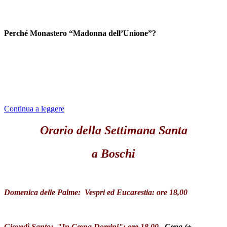
Perché Monastero “Madonna dell’Unione”?
La parola “
Unione
” suscita il pensiero dell’“
Unità
” dei cristiani,
della Beata Maria Gabriella dell’Unità.
Riferita a questo Monastero, vuole indicare una realtà
più fondamentale ed attuale:
Continua a leggere
Orario della Settimana Santa
a Boschi
Domenica delle Palme: Vespri ed Eucarestia: ore 18,00
Giovedì Santo: "In Cœna Domini": ore 18,00
Cena (+