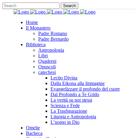
Home
Il Monastero
Padre Romano
Padre Bernardo
Biblioteca
Antropologia
Libri
Quaderni
Opuscoli
catechesi
Lectio Divina
Dalla Eikona alla Immagine
Evangelizzare il profondo del cuore
Dal Profondo a Te Grido
La verità su noi stessi
Scienza e Fede
La Trasfigurazione
Liturgia e Antropologia
L’uomo in Dio
Omelie
Bacheca