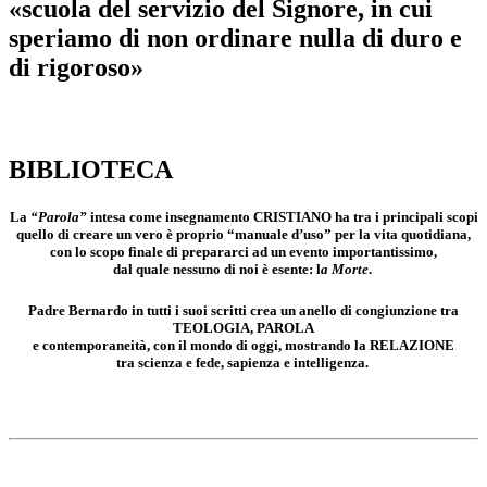
«scuola del servizio del Signore, in cui
speriamo di non ordinare nulla di duro e
di rigoroso»
Oggi…
BIBLIOTECA
La
“Parola”
intesa come insegnamento
CRISTIANO
ha tra i principali scopi
quello di creare un vero è proprio
“manuale d’uso”
per la vita quotidiana,
con lo scopo finale di prepararci ad un evento importantissimo,
dal quale nessuno di noi è esente: l
a Morte
.
Padre Bernardo in tutti i suoi scritti crea un
anello di congiunzione
tra
TEOLOGIA, PAROLA
e
contemporaneità,
con il mondo di oggi, mostrando la RELAZIONE
tra scienza e fede, sapienza e intelligenza.