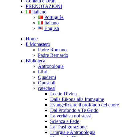
Contatti e Orari
PRENOTAZIONI
Italiano
Português
Italiano
English
Home
Il Monastero
Padre Romano
Padre Bernardo
Biblioteca
Antropologia
Libri
Quaderni
Opuscoli
catechesi
Lectio Divina
Dalla Eikona alla Immagine
Evangelizzare il profondo del cuore
Dal Profondo a Te Grido
La verità su noi stessi
Scienza e Fede
La Trasfigurazione
Liturgia e Antropologia