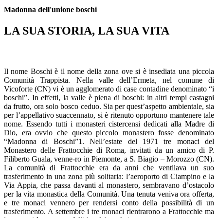
Madonna dell'unione boschi
LA SUA STORIA, LA SUA VITA
Il nome Boschi è il nome della zona ove si è insediata una piccola
Comunità Trappista. Nella valle dell’Ermeta, nel comune di
Vicoforte (CN) vi è un agglomerato di case contadine denominato “i
boschi”. In effetti, la valle è piena di boschi: in altri tempi castagni
da frutto, ora solo bosco ceduo. Sia per quest’aspetto ambientale, sia
per l’appellativo suaccennato, si è ritenuto opportuno mantenere tale
nome. Essendo tutti i monasteri cistercensi dedicati alla Madre di
Dio, era ovvio che questo piccolo monastero fosse denominato
“Madonna di Boschi”1. Nell’estate del 1971 tre monaci del
Monastero delle Frattocchie di Roma, invitati da un amico di P.
Filiberto Guala, venne-ro in Piemonte, a S. Biagio – Morozzo (CN).
La comunità di Frattocchie era da anni che ventilava un suo
trasferimento in una zona più solitaria: l’aeroporto di Ciampino e la
Via Appia, che passa davanti al monastero, sembravano d’ostacolo
per la vita monastica della Comunità. Una tenuta veniva ora offerta,
e tre monaci vennero per rendersi conto della possibilità di un
trasferimento. A settembre i tre monaci rientrarono a Frattocchie ma