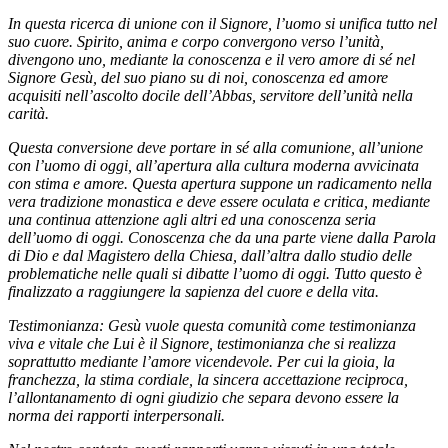
In questa ricerca di unione con il Signore, l’uomo si unifica tutto nel
suo cuore. Spirito, anima e corpo convergono verso l’unità,
divengono uno, mediante la conoscenza e il vero amore di sé nel
Signore Gesù, del suo piano su di noi, conoscenza ed amore
acquisiti nell’ascolto docile dell’Abbas, servitore dell’unità nella
carità.
Questa conversione deve portare in sé alla comunione, all’unione
con l’uomo di oggi, all’apertura alla cultura moderna avvicinata
con stima e amore. Questa apertura suppone un radicamento nella
vera tradizione monastica e deve essere oculata e critica, mediante
una continua attenzione agli altri ed una conoscenza seria
dell’uomo di oggi. Conoscenza che da una parte viene dalla Parola
di Dio e dal Magistero della Chiesa, dall’altra dallo studio delle
problematiche nelle quali si dibatte l’uomo di oggi. Tutto questo è
finalizzato a raggiungere la sapienza del cuore e della vita.
Testimonianza: Gesù vuole questa comunità come testimonianza
viva e vitale che Lui è il Signore, testimonianza che si realizza
soprattutto mediante l’amore vicendevole. Per cui la gioia, la
franchezza, la stima cordiale, la sincera accettazione reciproca,
l’allontanamento di ogni giudizio che separa devono essere la
norma dei rapporti interpersonali.