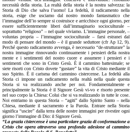
necessità della storia. La realtà della storia è la nostra salvezza: la
Storia di Dio che salva l’uomo! La fedeltà, il radicamento nella
storia, esige che usciamo dal nostro mondo fantasmatico che
l’immagine dell’io sempre si costruisce e arricchisce ogni giorno, per
essere sufficientemente liberi dall’immaginario socioculturale –
soprattutto “religioso” – nel quale viviamo. L’immagine personale, –
voluntas propria – l’immagine socioculturale – farsi estranei dal
modo di pensare del mondo – è il grande seduttore (cfr Ap 12, 9).
Perché questo radicamento avvenga, è necessario “de-strutturare” la
nostra immagine rinnovando continuamente i pensieri della nostra
mente e i sentimenti del nostro cuore e assumere i pensieri e i
sentimenti che sono in Cristo Gesù. È il cammino battesimale; se
siete risorti con Cristo dovete “gustare” la vita di Cristo mediante il
suo Spirito. È il carisma del cammino cistercense. La fedeltà alla
Storia ci impone un radicamento nella realtà nella quale questa
Storia si va realizzando anche per noi. Fondamentalmente e
principalmente la Storia è il Signore Gesù vi-vo e risorto presente
nel suo corpo la Chiesa: Colui che si va realizzando in tutte le cose.
Noi entriamo in questa Storia – “agiti” dallo Spirito Santo – nella
Chiesa, mediante il sacramento e la Parola. Entrare nella Storia
significa “uscire” dalla terra delle nostre immagini per rivestire ogni
giorno l’immagine di Dio: il Signore Gesù.
“La grazia cistercense è una particolare grazia di conformazione a
Cristo che opera attraverso una profonda adesione al cammino