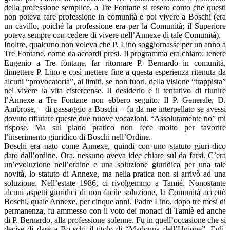
della professione semplice, a Tre Fontane si resero conto che questi
non poteva fare professione in comunità e poi vivere a Boschi (era
un cavillo, poiché la professione era per la Comunità; il Superiore
poteva sempre con-cedere di vivere nell’Annexe di tale Comunità).
Inoltre, qualcuno non voleva che P. Lino soggiornasse per un anno a
Tre Fontane, come da accordi presi. Il programma era chiaro: tenere
Eugenio a Tre fontane, far ritornare P. Bernardo in comunità,
dimettere P. Lino e così mettere fine a questa esperienza ritenuta da
alcuni “provocatoria”, ai limiti, se non fuori, della visione “trappista”
nel vivere la vita cistercense. Il desiderio e il tentativo di riunire
l’Annexe a Tre Fontane non ebbero seguito. Il P. Generale, D.
Ambrose, – di passaggio a Boschi – fu da me interpellato se avessi
dovuto rifiutare queste due nuove vocazioni. “Assolutamente no” mi
rispose. Ma sul piano pratico non fece molto per favorire
l’inserimento giuridico di Boschi nell’Ordine.
Boschi era nato come Annexe, quindi con uno statuto giuri-dico
dato dall’ordine. Ora, nessuno aveva idee chiare sul da farsi. C’era
un’evoluzione nell’ordine e una soluzione giuridica per una tale
novità, lo statuto di Annexe, ma nella pratica non si arrivò ad una
soluzione. Nell’estate 1986, ci rivolgemmo a Tamié. Nonostante
alcuni aspetti giuridici di non facile soluzione, la Comunità accettò
Boschi, quale Annexe, per cinque anni. Padre Lino, dopo tre mesi di
permanenza, fu ammesso con il voto dei monaci di Tamiè ed anche
di P. Bernardo, alla professione solenne. Fu in quell’occasione che si
decise di dare a Bo-schi il titolo di “Madonna dell’Unione”. Egli,