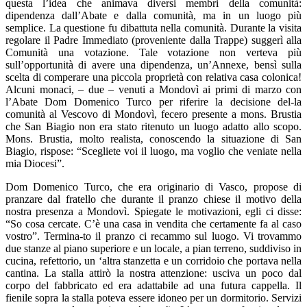
questa l’idea che animava diversi membri della comunità:
dipendenza dall’Abate e dalla comunità, ma in un luogo più
semplice.
La questione fu dibattuta nella comunità. Durante la visita
regolare il Padre Immediato (proveniente dalla Trappe) suggerì alla
Comunità una votazione. Tale votazione non verteva più
sull’opportunità di avere una dipendenza, un’Annexe, bensì sulla
scelta di comperare una piccola proprietà con relativa casa colonica!
Alcuni monaci, – due – venuti a Mondovì ai primi di marzo con
l’Abate Dom Domenico Turco per riferire la decisione del-la
comunità al Vescovo di Mondovì, fecero presente a mons. Brustia
che San Biagio non era stato ritenuto un luogo adatto allo scopo.
Mons. Brustia, molto realista, conoscendo la situazione di San
Biagio, rispose: “Scegliete voi il luogo, ma voglio che veniate nella
mia Diocesi”.
Dom Domenico Turco, che era originario di Vasco, propose di
pranzare dal fratello che durante il pranzo chiese il motivo della
nostra presenza a Mondovì.
Spiegate le motivazioni, egli ci disse:
“So cosa cercate. C’è una casa in vendita che certamente fa al caso
vostro”. Termina-to il pranzo ci recammo sul luogo.
Vi trovammo
due stanze al piano superiore e un locale, a pian terreno, suddiviso in
cucina, refettorio, un ‘altra stanzetta e un corridoio che portava nella
cantina.
La stalla attirò la nostra attenzione: usciva un poco dal
corpo del fabbricato ed era adattabile ad una futura cappella. Il
fienile sopra la stalla poteva essere idoneo per un dormitorio. Servizi