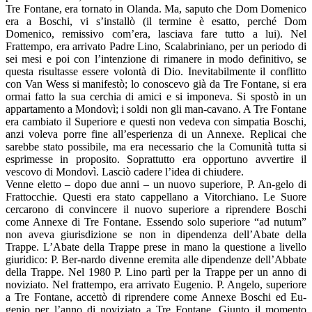
Tre Fontane, era tornato in Olanda. Ma, saputo che Dom Domenico
era a Boschi, vi s’installò (il termine è esatto, perché Dom
Domenico, remissivo com’era, lasciava fare tutto a lui). Nel
Frattempo, era arrivato Padre Lino, Scalabriniano, per un periodo di
sei mesi e poi con l’intenzione di rimanere in modo definitivo, se
questa risultasse essere volontà di Dio. Inevitabilmente il conflitto
con Van Wess si manifestò; lo conoscevo già da Tre Fontane, si era
ormai fatto la sua cerchia di amici e si imponeva. Si spostò in un
appartamento a Mondovì; i soldi non gli man-cavano. A Tre Fontane
era cambiato il Superiore e questi non vedeva con simpatia Boschi,
anzi voleva porre fine all’esperienza di un Annexe. Replicai che
sarebbe stato possibile, ma era necessario che la Comunità tutta si
esprimesse in proposito. Soprattutto era opportuno avvertire il
vescovo di Mondovì. Lasciò cadere l’idea di chiudere.
Venne eletto – dopo due anni – un nuovo superiore, P. An-gelo di
Frattocchie. Questi era stato cappellano a Vitorchiano. Le Suore
cercarono di convincere il nuovo superiore a riprendere Boschi
come Annexe di Tre Fontane. Essendo solo superiore “ad nutum”
non aveva giurisdizione se non in dipendenza dell’Abate della
Trappe. L’Abate della Trappe prese in mano la questione a livello
giuridico: P. Ber-nardo divenne eremita alle dipendenze dell’Abbate
della Trappe. Nel 1980 P. Lino partì per la Trappe per un anno di
noviziato. Nel frattempo, era arrivato Eugenio. P. Angelo, superiore
a Tre Fontane, accettò di riprendere come Annexe Boschi ed Eu-
genio per l’anno di noviziato a Tre Fontane. Giunto il momento