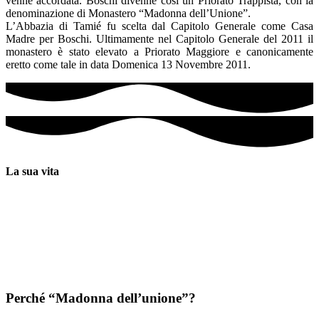
venne accordata. Boschi divenne così un Priorato Trappista, con la
denominazione di Monastero “Madonna dell’Unione”.
L’Abbazia di Tamié fu scelta dal Capitolo Generale come Casa
Madre per Boschi. Ultimamente nel Capitolo Generale del 2011 il
monastero è stato elevato a Priorato Maggiore e canonicamente
eretto come tale in data Domenica 13 Novembre 2011.
La sua vita
Boschi ha avuto inizio nel fermento del dopo-Concilio.
Qualcuno potrebbe pensare sia
sorto in reazione alla vita
monastica, istituzionalizzata‟. Era invece semplicemente
frutto
del desiderio di una vita cistercense più semplice,
sempre con l’intento di vivere la fede
trasmessa dai Padri.
Punto centrale è sempre stato il Signore Gesù vivente nella sua
Chiesa. Il cammino è il rinnovamento dell’uomo mediante la docilità al Santo Spirito.
Ovviamente il mistero dell’incarnazione esige concretezza. Per cui la regola e l’Abate
sono i mezzi con i quali si cerca di modellare la vita alle esigenze dello Spirito Santo, in
ciascuno e all’interno della Comunità. Nella pratica, la vita a Boschi è guidata dalla
Regola di S. Benedetto e dalle
Costituzioni dell’ordine Cistercense (Trappisti).
Perché “Madonna dell’unione”?