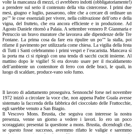
volte la mancanza di mezzi, ci avrebbero indotti (obbligatoriamente!)
a prendere sul serio il contenuto della vita cistercense. I primi due
mesi, giugno e luglio, passarono, oltre che a cercare di ordinare un
po’‟ le cose essenziali per vivere, nella coltivazione dell’orto e della
vigna, del frutteto, che era ancora efficiente e in produzione. Ad
Agosto Daniele ritornò a Palaia. A settembre vennero P. Gianmaria e
Petruccio un bravo muratore che lavorava alle dipendenze delle Tre
Fontane. La prima cosa da fare era ripulire un po’‟ la stalla, poi
rifarne il pavimento per utilizzarla come chiesa. La vigilia della festa
di Tutti i Santi celebrammo i primi vespri e l’eucaristia. Mancava sì
la porta ma ci si ripiegò con una tenda di sacchi cuciti insieme. Al
mattino dopo le vigilie! Si era dovuto usare per il riscaldamento
dell’ambiente un contenitore di ferro con delle braci, le quali, in
luogo di scaldare, produce-vano solo fumo.
Il lavoro di adattamento proseguiva. Sennonché forse nel novembre
1972 iniziò a circolare la voce che, non appena Padre Guala avesse
sistemato la faccenda della fabbrica del cioccolato delle Frattocchie,
egli sarebbe venuto a San Biagio.
Il Vescovo Mons. Brustia, che seguiva con interesse la nostra
presenza, venne un giorno a vedere i lavori. Io ero un poco
scoraggiato; presentai la questione a mons. Brustia, dicendogli che,
se questo fosse successo, avremmo rifatto le valigie e saremmo