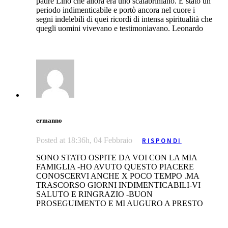
padre Lino che allora era uno scalabriniano. È stato un
periodo indimenticabile e portò ancora nel cuore i
segni indelebili di quei ricordi di intensa spiritualità che
quegli uomini vivevano e testimoniavano. Leonardo
ermanno
Posted at 18:36h, 04 Febbraio
RISPONDI
SONO STATO OSPITE DA VOI CON LA MIA
FAMIGLIA -HO AVUTO QUESTO PIACERE
CONOSCERVI ANCHE X POCO TEMPO .MA
TRASCORSO GIORNI INDIMENTICABILI-VI
SALUTO E RINGRAZIO -BUON
PROSEGUIMENTO E MI AUGURO A PRESTO