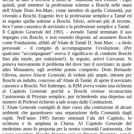
quindi, poté emettere la professione solenne a Boschi nelle mani
dell’Abate Dom Jen-Marc, come membro di quella Comunità, pur
vivendo a Boschi. Eugenio fece la professione semplice a Tamié ed
in seguito quella solenne a Boschi. Silvio, arrivato più di recente,
fece l’anno canonico di noviziato e la professione semplice a Tamié.
Il Capitolo Generale del 1993, - avendo Tamié terminato il suo
impegno con Boschi, e non essendo disposto ad assumere Boschi
come Fondazione, affidò all’Abate di Tamié D. Jean Marc – a titolo
personale – il compito di accompagnarne l’evoluzione. (Per
qualcuno “accompagnare” aveva il significa-to di condurre Boschi
fino alla morte, per estinzione!). In seguito, arrivò Giovanni. Si
poneva nuovamente il problema del dove fare il noviziato: in quale
altro Monastero, egli avrebbe potuto compierlo. Dom Bernardo
Olivera, nuovo Aba-te Generale, di vedute più ampie, ottenne per
Boschi un indulto, concesso all’Abate di Tamié, di aprire il noviziato
canonico a Boschi. Nel frattempo, la RIM aveva votato una richiesta
al Capitolo Generale perché a Boschi venisse riconosciuta
l’autonomia di Priorato semplice, pur richiedendo una dispensa sul
numero di Professi richiesto a tale scopo dalle Costituzioni.
L’Abate Generale consigliò di dare corso alla costruzione di alcuni
ambienti che garantissero una separazione della Comunità dagli
ospiti. Nell’anno 1995 furono sistemati l’ala del Capitolo, lo
scrittorio e fu ampliata la Chiesa. Al Capitolo Generale del
medesimo anno fu proposta per la nostra comunità l’autonomia, che