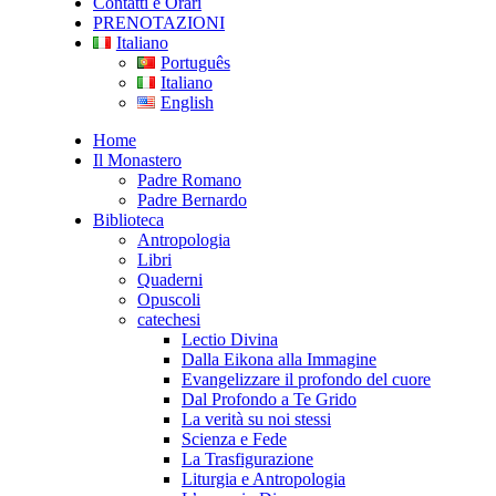
Contatti e Orari
PRENOTAZIONI
Italiano
Português
Italiano
English
Home
Il Monastero
Padre Romano
Padre Bernardo
Biblioteca
Antropologia
Libri
Quaderni
Opuscoli
catechesi
Lectio Divina
Dalla Eikona alla Immagine
Evangelizzare il profondo del cuore
Dal Profondo a Te Grido
La verità su noi stessi
Scienza e Fede
La Trasfigurazione
Liturgia e Antropologia