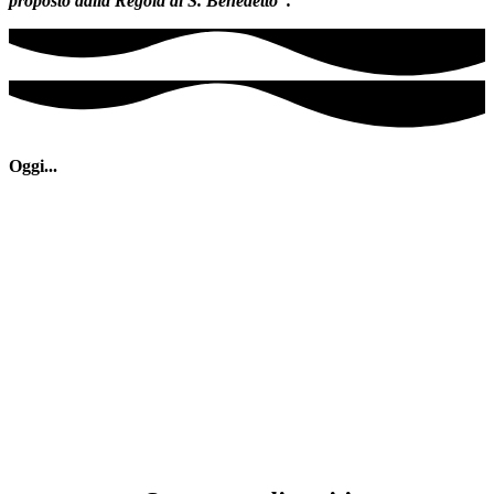
proposto dalla Regola di S. Benedetto”.
Oggi...
Ecco quanto,
con i soldi dei poveri, l’aiuto di persone
amiche,
la laboriosità e la fatica dei fratelli,
la Provvidenza divina
ha realizzato