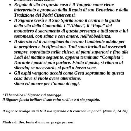
Regola di vita in questa casa è il Vangelo come viene
interpretato e proposto dalla Regola di san Benedetto e dalla
Tradizione dei Padri Cistercensi.
Il Signore Gesù e il Suo Spirito sono il centro e la guida
della vita della Comunità. L’”Abbas”, il “Papà” del
monastero è sacramento di questa presenza e tutti sono a lui
sottomessi, con stima e con amore, nell’obbedienza.
Il silenzio ed il raccoglimento creano l’ambiente adatto per
la preghiera e la riflessione. Tutti sono invitati ad osservarli
sempre, soprattutto nella chiesa, ai piani superiori e fino alle
Lodi del mattino seguente, appena terminata “Compieta”.
Durante i pasti si può parlare. Finito il pasto, si ritorna al
silenzio; se necessario, si parli a bassa voce.
Gli ospiti vengono accolti come Gesù soprattutto in questa
casa dove si vuole avere attenzione,
stima ed amore per l’uomo di oggi.
“Ti benedica il Signore e ti protegga.
Il Signore faccia brillare il suo volto su di te e ti sia propizio.
Il signore rivolga su di te il suo sguardo e ti conceda la pace”. (Num. 6, 24 26)
Madre di Dio, fonte d’unione, prega per noi!