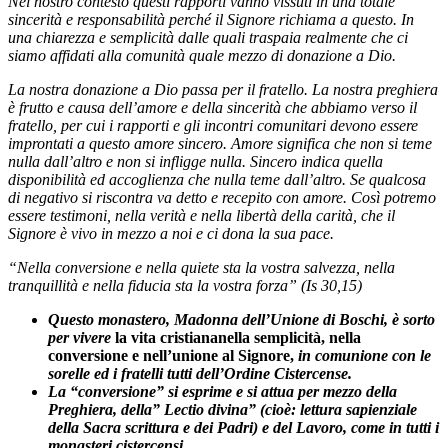
Nel nostro contesto questi rapporti vanno vissuti in una totale
sincerità e responsabilità perché il Signore richiama a questo. In
una chiarezza e semplicità dalle quali traspaia realmente che ci
siamo affidati alla comunità quale mezzo di donazione a Dio.
La nostra donazione a Dio passa per il fratello. La nostra preghiera
è frutto e causa dell’amore e della sincerità che abbiamo verso il
fratello, per cui i rapporti e gli incontri comunitari devono essere
improntati a questo amore sincero. Amore significa che non si teme
nulla dall’altro e non si infligge nulla. Sincero indica quella
disponibilità ed accoglienza che nulla teme dall’altro. Se qualcosa
di negativo si riscontra va detto e recepito con amore. Così potremo
essere testimoni, nella verità e nella libertà della carità, che il
Signore è vivo in mezzo a noi e ci dona la sua pace.
“Nella conversione e nella quiete sta la vostra salvezza, nella
tranquillità e nella fiducia sta la vostra forza” (Is 30,15)
Questo monastero, Madonna dell’Unione di Boschi, è sorto
per vivere
la vita cristiananella semplicità, nella
conversione e nell’unione al Signore,
in comunione con le
sorelle ed i fratelli tutti dell’Ordine Cistercense.
La “conversione” si esprime e si attua per mezzo della
Preghiera, della” Lectio divina” (cioè: lettura sapienziale
della Sacra scrittura e dei Padri) e del Lavoro, come in tutti i
monasteri cistercensi.