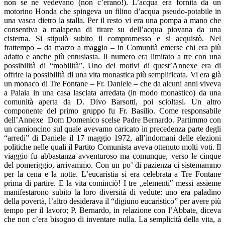
non se ne vedevano (non c’erano!). L’acqua era fornita da un
motorino Honda che spingeva un filino d’acqua pseudo-potabile in
una vasca dietro la stalla. Per il resto vi era una pompa a mano che
consentiva a malapena di tirare su dell’acqua piovana da una
cisterna. Si stipulò subito il compromesso e si acquistò. Nel
frattempo – da marzo a maggio – in Comunità emerse chi era più
adatto e anche più entusiasta. Il numero era limitato a tre con una
possibilità di “mobilità”. Uno dei motivi di quest’Annexe era di
offrire la possibilità di una vita monastica più semplificata. Vi era già
un monaco di Tre Fontane – Fr. Daniele – che da alcuni anni viveva
a Palaia in una casa lasciata arredata (in modo monastico) da una
comunità aperta da D. Divo Barsotti, poi scioltasi. Un altro
componente del primo gruppo fu Fr. Basilio. Come responsabile
dell’Annexe Dom Domenico scelse Padre Bernardo. Partimmo con
un camioncino sul quale avevamo caricato in precedenza parte degli
“arredi” di Daniele il 17 maggio 1972, all’indomani delle elezioni
politiche nelle quali il Partito Comunista aveva ottenuto molti voti. Il
viaggio fu abbastanza avventuroso ma comunque, verso le cinque
del pomeriggio, arrivammo. Con un po’ di pazienza ci sistemammo
per la cena e la notte. L’eucaristia si era celebrata a Tre Fontane
prima di partire. E la vita cominciò! I tre „elementi‟ messi assieme
manifestarono subito la loro diversità di vedute: uno era paladino
della povertà, l’altro desiderava il “digiuno eucaristico” per avere più
tempo per il lavoro; P. Bernardo, in relazione con l’Abbate, diceva
che non c’era bisogno di inventare nulla. La semplicità della vita, a