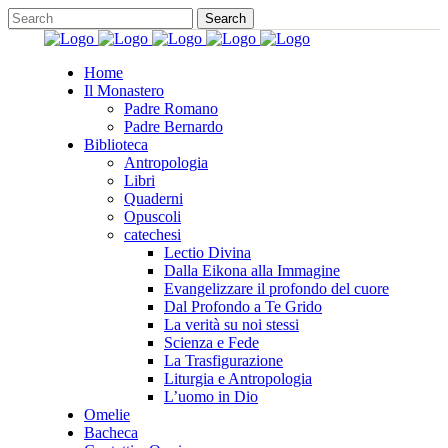
Home
Il Monastero
Padre Romano
Padre Bernardo
Biblioteca
Antropologia
Libri
Quaderni
Opuscoli
catechesi
Lectio Divina
Dalla Eikona alla Immagine
Evangelizzare il profondo del cuore
Dal Profondo a Te Grido
La verità su noi stessi
Scienza e Fede
La Trasfigurazione
Liturgia e Antropologia
L’uomo in Dio
Omelie
Bacheca