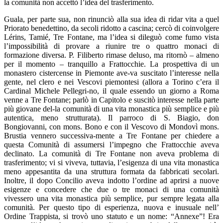
la comunità non accettò l’idea del trasferimento.
Guala, per parte sua, non rinunciò alla sua idea di ridar vita a quel
Priorato benedettino, da secoli ridotto a cascina; cercò di coinvolgere
Lérins, Tamié, Tre Fontane, ma l’idea si dileguò come fumo vista
l’impossibilità di provare a riunire tre o quattro monaci di
formazione diversa. P. Filiberto rimase deluso, ma ritornò – almeno
per il momento – tranquillo a Frattocchie. La prospettiva di un
monastero cistercense in Piemonte ave-va suscitato l’interesse nella
gente, nel clero e nei Vescovi piemontesi (allora a Torino c’era il
Cardinal Michele Pellegri-no, il quale essendo un giorno a Roma
venne a Tre Fontane; parlò in Capitolo e suscitò interesse nella parte
più giovane del-la comunità di una vita monastica più semplice e più
autentica, meno strutturata). Il parroco di S. Biagio, don
Bongiovanni, con mons. Bono e con il Vescovo di Mondovì mons.
Brustia vennero successiva-mente a Tre Fontane per chiedere a
questa Comunità di assumersi l’impegno che Frattocchie aveva
declinato. La comunità di Tre Fontane non aveva problema di
trasferimento; vi si viveva, tuttavia, l’esigenza di una vita monastica
meno appesantita da una struttura formata da fabbricati secolari.
Inoltre, il dopo Concilio aveva indotto l’ordine ad aprirsi a nuove
esigenze e concedere che due o tre monaci di una comunità
vivessero una vita monastica più semplice, pur sempre legata alla
comunità. Per questo tipo di esperienza, nuova e inusuale nell’
Ordine Trappista, si trovò uno statuto e un nome: “Annexe”!
Era