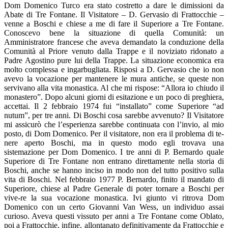
Dom Domenico Turco era stato costretto a dare le dimissioni da
Abate di Tre Fontane. Il Visitatore – D. Gervasio di Frattocchie –
venne a Boschi e chiese a me di fare il Superiore a Tre Fontane.
Conoscevo bene la situazione di quella Comunità: un
Amministratore francese che aveva demandato la conduzione della
Comunità al Priore venuto dalla Trappe e il noviziato ridonato a
Padre Agostino pure lui della Trappe. La situazione economica era
molto complessa e ingarbugliata. Risposi a D. Gervasio che io non
avevo la vocazione per mantenere le mura antiche, se queste non
servivano alla vita monastica. Al che mi rispose: “Allora io chiudo il
monastero”. Dopo alcuni giorni di esitazione e un poco di preghiera,
accettai. Il 2 febbraio 1974 fui “installato” come Superiore “ad
nutum”, per tre anni. Di Boschi cosa sarebbe avvenuto? Il Visitatore
mi assicurò che l’esperienza sarebbe continuata con l’invio, al mio
posto, di Dom Domenico. Per il visitatore, non era il problema di te-
nere aperto Boschi, ma in questo modo egli trovava una
sistemazione per Dom Domenico. I tre anni di P. Bernardo quale
Superiore di Tre Fontane non entrano direttamente nella storia di
Boschi, anche se hanno inciso in modo non del tutto positivo sulla
vita di Boschi. Nel febbraio 1977 P. Bernardo, finito il mandato di
Superiore, chiese al Padre Generale di poter tornare a Boschi per
vive-re la sua vocazione monastica. Ivi giunto vi ritrova Dom
Domenico con un certo Giovanni Van Wess, un individuo assai
curioso. Aveva questi vissuto per anni a Tre Fontane come Oblato,
poi a Frattocchie, infine, allontanato definitivamente da Frattocchie e