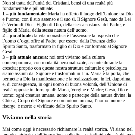
Non si tratta dell’unità dei Cristiani, bensì di una realtà più
fondamentale e più attuale:
1 – più fondamentale:
Maria ha offerto il luogo dell’Unione tra Dio
e l’uomo, con il suo assenso e il suo sì. Il Signore Gesù, nato da Lei
è: Verbo di Dio – Figlio di Dio, della stessa sostanza del Padre, e
figlio di Maria, della stessa natura dell’uomo.
2 – più attuale:
la vita monastica è l’assenso e la risposta che
l’uomo d’oggi offre al Padre, per essere, dalla Potenza dello
Spirito Santo, trasformato in figlio di Dio e conformato al Signore
Gesù.
3 – più attuale ancora:
noi tutti viviamo nella cultura
contemporanea, con modalità personalizzate, assunte durante la
crescita; proprio con questa nostra struttura culturale e psicologica
siamo assunti dal Signore e trasformati in Lui. Maria è la porta, che
permette a Dio la manifestazione e la realizzazione, in lei, dapprima,
e, di conseguenza, in ogni uomo di buona volontà, dell’Unione di
realtà opposte tra loro, quali: Maria, Vergine e Madre; Gesù, Dio e
uomo; ogni creatura umana, uomo e partecipe della natura divina; la
Chiesa, Corpo del Signore e comunione umana; l’uomo muore e
risorge, è morto e vivificato dallo Spirito Santo.
Viviamo nella storia
Mai come oggi è necessario richiamare la realtà storica. Vi siano nel
mondo virtuale dell’immagine collettiva e individuale. Abbiamo