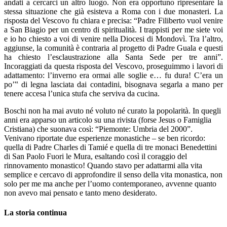
andati a cercarci un altro luogo. Non era opportuno ripresentare la
stessa situazione che già esisteva a Roma con i due monasteri. La
risposta del Vescovo fu chiara e precisa: “Padre Filiberto vuol venire
a San Biagio per un centro di spiritualità. I trappisti per me siete voi
e io ho chiesto a voi di venire nella Diocesi di Mondovì. Tra l’altro,
aggiunse, la comunità è contraria al progetto di Padre Guala e questi
ha chiesto l’esclaustrazione alla Santa Sede per tre anni”.
Incoraggiati da questa risposta del Vescovo, proseguimmo i lavori di
adattamento: l’inverno era ormai alle soglie e… fu dura! C’era un
po’‟ di legna lasciata dai contadini, bisognava segarla a mano per
tenere accesa l’unica stufa che serviva da cucina.
Boschi non ha mai avuto né voluto né curato la popolarità. In quegli
anni era apparso un articolo su una rivista (forse Jesus o Famiglia
Cristiana) che suonava così: “Piemonte: Umbria del 2000”.
Venivano riportate due esperienze monastiche – se ben ricordo:
quella di Padre Charles di Tamié e quella di tre monaci Benedettini
di San Paolo Fuori le Mura, esaltando così il coraggio del
rinnovamento monastico! Quando stavo per adattarmi alla vita
semplice e cercavo di approfondire il senso della vita monastica, non
solo per me ma anche per l’uomo contemporaneo, avvenne quanto
non avevo mai pensato e tanto meno desiderato.
La storia continua