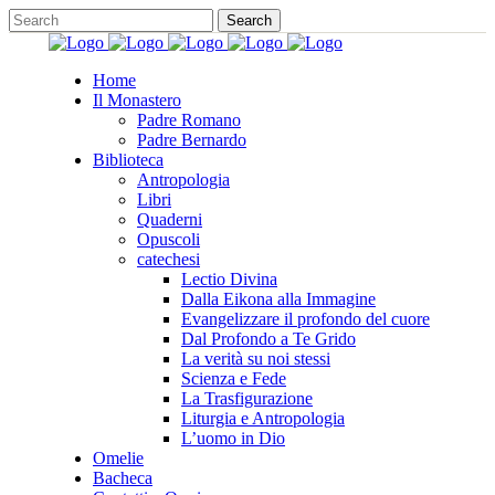
Home
Il Monastero
Padre Romano
Padre Bernardo
Biblioteca
Antropologia
Libri
Quaderni
Opuscoli
catechesi
Lectio Divina
Dalla Eikona alla Immagine
Evangelizzare il profondo del cuore
Dal Profondo a Te Grido
La verità su noi stessi
Scienza e Fede
La Trasfigurazione
Liturgia e Antropologia
L’uomo in Dio
Omelie
Bacheca