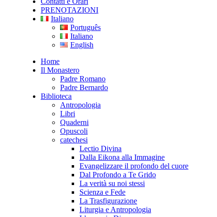
Contatti e Orari
PRENOTAZIONI
Italiano
Português
Italiano
English
Home
Il Monastero
Padre Romano
Padre Bernardo
Biblioteca
Antropologia
Libri
Quaderni
Opuscoli
catechesi
Lectio Divina
Dalla Eikona alla Immagine
Evangelizzare il profondo del cuore
Dal Profondo a Te Grido
La verità su noi stessi
Scienza e Fede
La Trasfigurazione
Liturgia e Antropologia